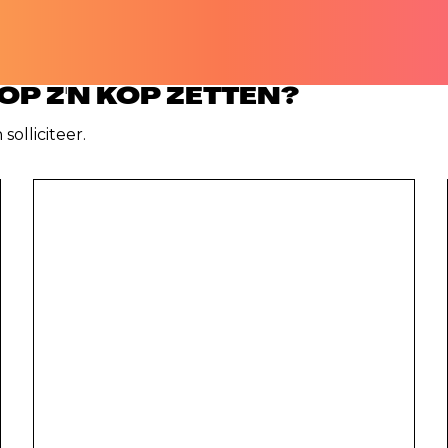
P Z'N KOP ZETTEN?
olliciteer.