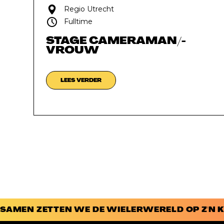
Regio Utrecht
Fulltime
STAGE CAMERAMAN/-
VROUW
LEES VERDER
SAMEN ZETTEN WE DE WIELERWERELD OP Z'N