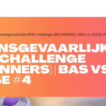
evensgevaarlijke BMX challenge (BEGINNERS) | BAS vs JOSSE #
NSGEVAARLIJ
 CHALLENGE
NNERS) | BAS V
E #4