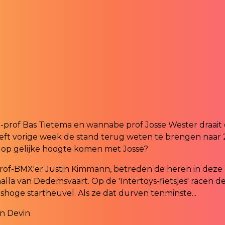
d-prof Bas Tietema en wannabe prof Josse Wester draait
eeft vorige week de stand terug weten te brengen naar 2
k op gelijke hoogte komen met Josse?
prof-BMX'er Justin Kimmann, betreden de heren in deze
lla van Dedemsvaart. Op de 'Intertoys-fietsjes' racen d
hoge startheuvel. Als ze dat durven tenminste...
en Devin