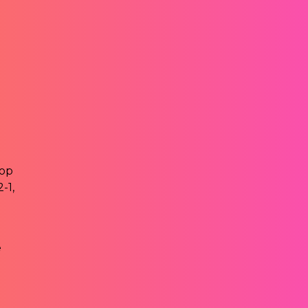
 op
-1,
e