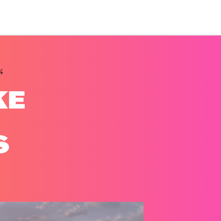
4
KE
S