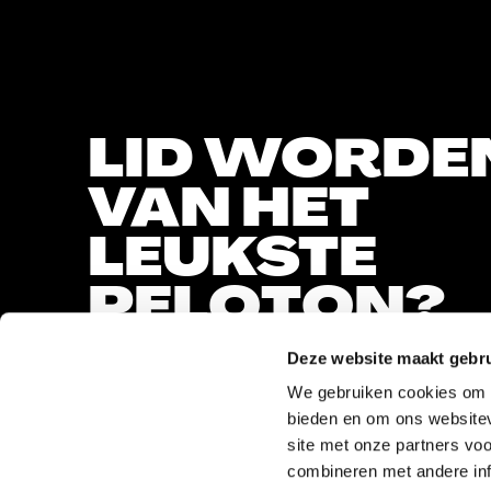
LID WORDE
VAN HET
LEUKSTE
PELOTON?
Deze website maakt gebru
We gebruiken cookies om c
bieden en om ons websitev
Al meer dan
40.000+
leden in ons
site met onze partners vo
nieuwsbriefpeloton
combineren met andere inf
Ontvang nog meer updates, kortingscod