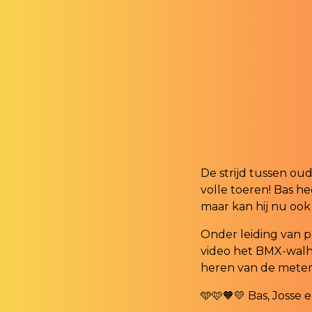
De strijd tussen ou
volle toeren! Bas h
maar kan hij nu oo
Onder leiding van 
video het BMX-walha
heren van de meters
🩵🩷🧡💛 Bas, Josse 