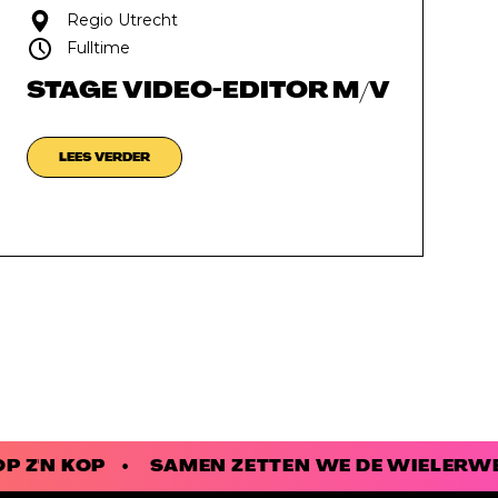
Regio Utrecht
Fulltime
STAGE VIDEO-EDITOR M/V
LEES VERDER
OP Z'N KOP • SAMEN ZETTEN WE DE WIELERW