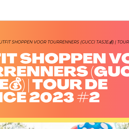
UTFIT SHOPPEN VOOR TOURRENNERS (GUCCI TASJE💰) | TOUR
IT SHOPPEN V
RENNERS (GU
💰) | TOUR DE
CE 2023 #2